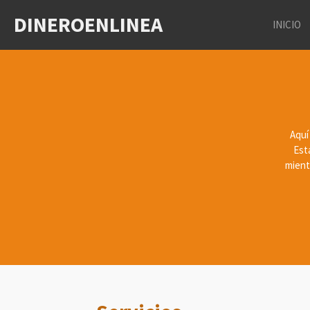
Ir
DINEROENLINEA
INICIO
al
contenido
principal
Aquí
Est
mient