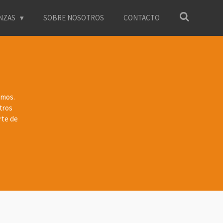
NZAS
SOBRE NOSOTROS
CONTACTO
emos.
tros
rte de