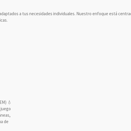
adaptados a tus necesidades individuales. Nuestro enfoque está centra
icas.
EM) 💧
 juego
áneas,
ma de