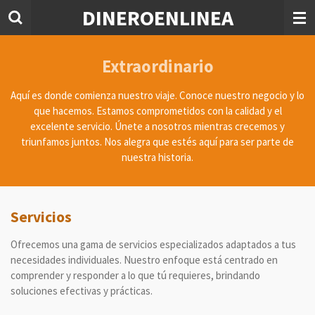
DINEROENLINEA
Ir
al
contenido
principal
Extraordinario
Aquí es donde comienza nuestro viaje. Conoce nuestro negocio y lo
que hacemos. Estamos comprometidos con la calidad y el
excelente servicio. Únete a nosotros mientras crecemos y
triunfamos juntos. Nos alegra que estés aquí para ser parte de
nuestra historia.
Servicios
Ofrecemos una gama de servicios especializados adaptados a tus
necesidades individuales. Nuestro enfoque está centrado en
comprender y responder a lo que tú requieres, brindando
soluciones efectivas y prácticas.